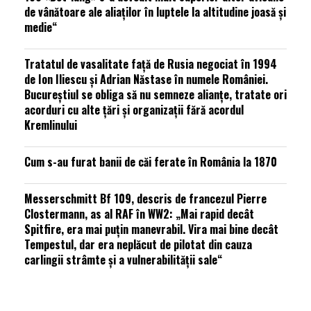
de vânătoare ale aliaților în luptele la altitudine joasă și
medie“
Tratatul de vasalitate față de Rusia negociat în 1994
de Ion Iliescu și Adrian Năstase în numele României.
Bucureștiul se obliga să nu semneze alianțe, tratate ori
acorduri cu alte țări și organizații fără acordul
Kremlinului
Cum s-au furat banii de căi ferate în România la 1870
Messerschmitt Bf 109, descris de francezul Pierre
Clostermann, as al RAF în WW2: „Mai rapid decât
Spitfire, era mai puțin manevrabil. Vira mai bine decât
Tempestul, dar era neplăcut de pilotat din cauza
carlingii strâmte și a vulnerabilității sale“