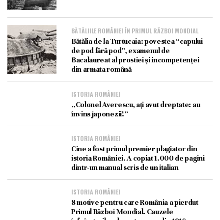
BĂTĂLIILE ROMÂNIEI ÎN PRIMUL RĂZBOI MONDIAL
Bătălia de la Turtucaia: povestea “capului
de pod fără pod”, examenul de
Bacalaureat al prostiei și incompetenței
din armata română
ISTORIA ROMÂNIEI
„Colonel Averescu, ați avut dreptate: au
învins japonezii!”
ISTORIA ROMÂNIEI
Cine a fost primul premier plagiator din
istoria României. A copiat 1.000 de pagini
dintr-un manual scris de un italian
ISTORIA ROMÂNIEI
8 motive pentru care România a pierdut
Primul Război Mondial. Cauzele