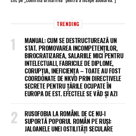
clic pe „Confirmă urmărirea” pentru a începe abonarea."]
TRENDING
MANUAL: CUM SE DESTRUCTUREAZĂ UN
STAT. PROMOVAREA INCOMPETENȚILOR,
BIROCRATIZAREA, SALARIILE MICI PENTRU
INTELECTUALI, FABRICILE DE DIPLOME,
CORUPȚIA, INEFICIENȚA – TOATE AU FOST
COORDONATE DE NKVD PRIN DIRECTIVELE
SECRETE PENTRU ȚĂRILE OCUPATE ÎN
EUROPA DE EST. EFECTELE SE VĂD ȘI AZI
RUSOFOBIA LA ROMÂNI. DE CE NU-I
SUPORTĂ POPORUL ROMÂN PE RUȘI:
JALOANELE UNEI OSTILITĂȚI SECULARE