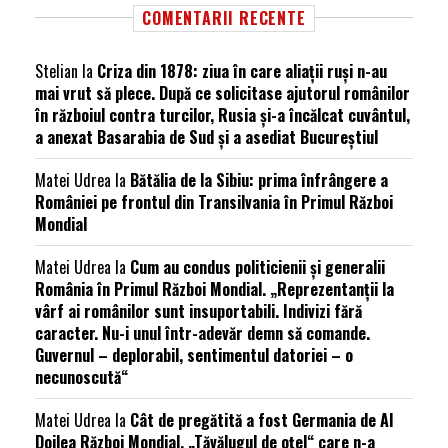
COMENTARII RECENTE
Stelian
la
Criza din 1878: ziua în care aliații ruși n-au
mai vrut să plece. După ce solicitase ajutorul românilor
în războiul contra turcilor, Rusia și-a încălcat cuvântul,
a anexat Basarabia de Sud și a asediat Bucureștiul
Matei Udrea
la
Bătălia de la Sibiu: prima înfrângere a
României pe frontul din Transilvania în Primul Război
Mondial
Matei Udrea
la
Cum au condus politicienii și generalii
România în Primul Război Mondial. „Reprezentanții la
vârf ai românilor sunt insuportabili. Indivizi fără
caracter. Nu-i unul într-adevăr demn să comande.
Guvernul – deplorabil, sentimentul datoriei – o
necunoscută“
Matei Udrea
la
Cât de pregătită a fost Germania de Al
Doilea Război Mondial. „Tăvălugul de oțel“ care n-a