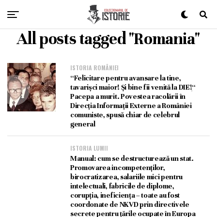
All posts tagged "Romania"
ISTORIA ROMÂNIEI
“Felicitare pentru avansare la tine,
tavarișci maior! Și bine fii venită la DIE!ׅ“
Pacepa a murit. Povestea racolării în
Direcția Informații Externe a României
comuniste, spusă chiar de celebrul
general
ISTORIA LUMII
Manual: cum se destructurează un stat.
Promovarea incompetenților,
birocratizarea, salariile mici pentru
intelectuali, fabricile de diplome,
corupția, ineficiența – toate au fost
coordonate de NKVD prin directivele
secrete pentru țările ocupate în Europa