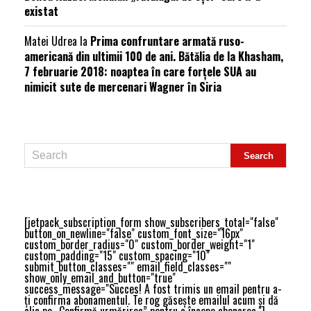
existat
Matei Udrea
la
Prima confruntare armată ruso-
americană din ultimii 100 de ani. Bătălia de la Khasham,
7 februarie 2018: noaptea în care forțele SUA au
nimicit sute de mercenari Wagner în Siria
[jetpack_subscription_form show_subscribers_total="false"
button_on_newline="false" custom_font_size="16px"
custom_border_radius="0" custom_border_weight="1"
custom_padding="15" custom_spacing="10"
submit_button_classes="" email_field_classes=""
show_only_email_and_button="true"
success_message="Succes! A fost trimis un email pentru a-
ți confirma abonamentul. Te rog găsește emailul acum și dă