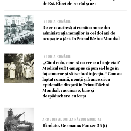
de Est. Efectele se văd și azi
ISTORIA ROMÂNIEI
De ce n-au învățat românii nimic din
administrația nemților în cei doi ani de
ocupație a țării, în Primul Război Mondial
ISTORIA ROMÂNIEI
„Când colo, cine să nu vreie a fi injectat?
Medicul șef! I-am spus că pun să-l lege în
fața tuturor și să i se facă injecția.“ Cum au
luptat românii, nemții și francezii cu
epidemiile din țară în Primul Război
Mondial: vaccinare, baie și
despăduchere cu forța
ARME DIN AL DOILEA RĂZBOI MONDIAL
Blindate. Germania: Panzer 35 (t)