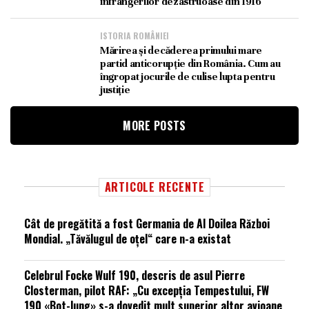
înfrângerilor dezastruoase din 1916
ISTORIA ROMÂNIEI
Mărirea și decăderea primului mare
partid anticorupție din România. Cum au
îngropat jocurile de culise lupta pentru
justiție
MORE POSTS
ARTICOLE RECENTE
Cât de pregătită a fost Germania de Al Doilea Război
Mondial. „Tăvălugul de oțel“ care n-a existat
Celebrul Focke Wulf 190, descris de asul Pierre
Closterman, pilot RAF: „Cu excepția Tempestului, FW
190 «Bot-lung» s-a dovedit mult superior altor avioane