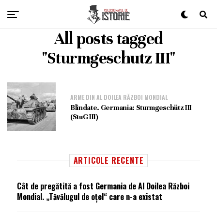
All posts tagged
"Sturmgeschutz III"
ARME DIN AL DOILEA RĂZBOI MONDIAL
Blindate. Germania: Sturmgeschütz III
(StuG III)
ARTICOLE RECENTE
Cât de pregătită a fost Germania de Al Doilea Război
Mondial. „Tăvălugul de oțel“ care n-a existat