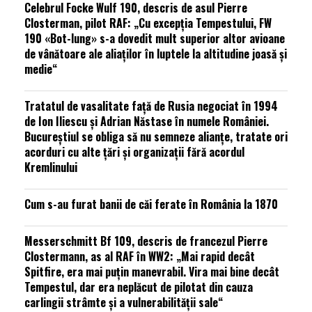
Celebrul Focke Wulf 190, descris de asul Pierre
Closterman, pilot RAF: „Cu excepția Tempestului, FW
190 «Bot-lung» s-a dovedit mult superior altor avioane
de vânătoare ale aliaților în luptele la altitudine joasă și
medie“
Tratatul de vasalitate față de Rusia negociat în 1994
de Ion Iliescu și Adrian Năstase în numele României.
Bucureștiul se obliga să nu semneze alianțe, tratate ori
acorduri cu alte țări și organizații fără acordul
Kremlinului
Cum s-au furat banii de căi ferate în România la 1870
Messerschmitt Bf 109, descris de francezul Pierre
Clostermann, as al RAF în WW2: „Mai rapid decât
Spitfire, era mai puțin manevrabil. Vira mai bine decât
Tempestul, dar era neplăcut de pilotat din cauza
carlingii strâmte și a vulnerabilității sale“