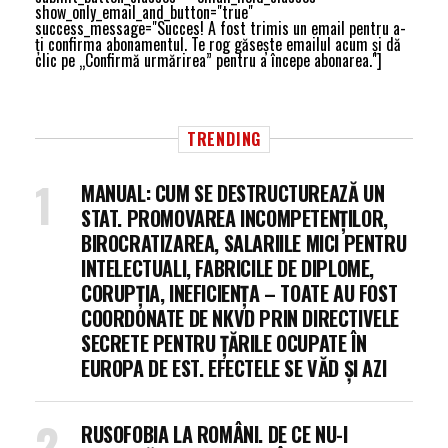
show_only_email_and_button="true"
success_message="Succes! A fost trimis un email pentru a-
ți confirma abonamentul. Te rog găsește emailul acum și dă
clic pe „Confirmă urmărirea” pentru a începe abonarea."]
TRENDING
MANUAL: CUM SE DESTRUCTUREAZĂ UN
STAT. PROMOVAREA INCOMPETENȚILOR,
BIROCRATIZAREA, SALARIILE MICI PENTRU
INTELECTUALI, FABRICILE DE DIPLOME,
CORUPȚIA, INEFICIENȚA – TOATE AU FOST
COORDONATE DE NKVD PRIN DIRECTIVELE
SECRETE PENTRU ȚĂRILE OCUPATE ÎN
EUROPA DE EST. EFECTELE SE VĂD ȘI AZI
RUSOFOBIA LA ROMÂNI. DE CE NU-I