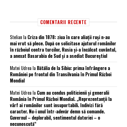
COMENTARII RECENTE
Stelian
la
Criza din 1878: ziua în care aliații ruși n-au
mai vrut să plece. După ce solicitase ajutorul românilor
în războiul contra turcilor, Rusia și-a încălcat cuvântul,
a anexat Basarabia de Sud și a asediat Bucureștiul
Matei Udrea
la
Bătălia de la Sibiu: prima înfrângere a
României pe frontul din Transilvania în Primul Război
Mondial
Matei Udrea
la
Cum au condus politicienii și generalii
România în Primul Război Mondial. „Reprezentanții la
vârf ai românilor sunt insuportabili. Indivizi fără
caracter. Nu-i unul într-adevăr demn să comande.
Guvernul – deplorabil, sentimentul datoriei – o
necunoscută“