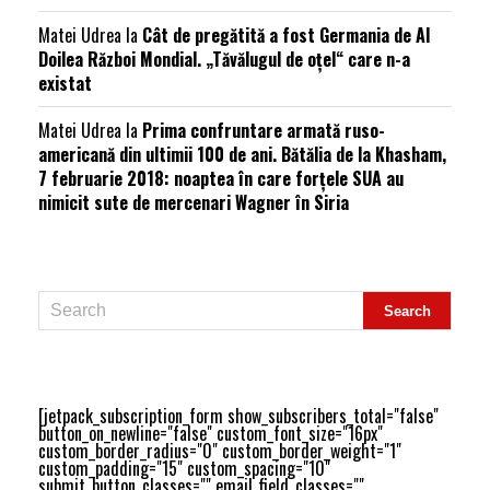
Matei Udrea
la
Cât de pregătită a fost Germania de Al
Doilea Război Mondial. „Tăvălugul de oțel“ care n-a
existat
Matei Udrea
la
Prima confruntare armată ruso-
americană din ultimii 100 de ani. Bătălia de la Khasham,
7 februarie 2018: noaptea în care forțele SUA au
nimicit sute de mercenari Wagner în Siria
[jetpack_subscription_form show_subscribers_total="false"
button_on_newline="false" custom_font_size="16px"
custom_border_radius="0" custom_border_weight="1"
custom_padding="15" custom_spacing="10"
submit_button_classes="" email_field_classes=""