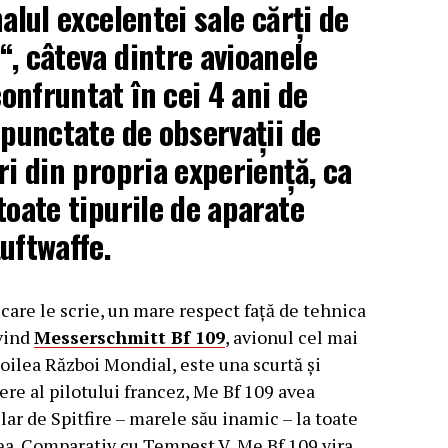
nalul excelentei sale cărți de
“, câteva dintre avioanele
onfruntat în cei 4 ani de
 punctate de observații de
ri din propria experiență, ca
toate tipurile de aparate
uftwaffe.
care le scrie, un mare respect față de tehnica
ivind
Messerschmitt Bf 109
, avionul cel mai
oilea Război Mondial, este una scurtă și
re al pilotului francez, Me Bf 109 avea
clar de Spitfire – marele său inamic – la toate
ea. Comparativ cu Tempest V, Me Bf 109 vira