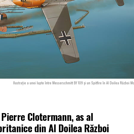
Ilustrație a unei lupte între Messerschmitt Bf 109 și un Spitfire în Al Doilea Război M
 Pierre Clotermann, as al
britanice din Al Doilea Război