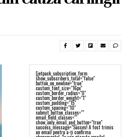
[jetpack_subscription_form
show_subscribers_total="false"
button_on_newline="true"
custom_font_size="16px"
custom_border_radius="0"
custom_border_weight="1"
custom_padding="15"
custom_spacing="10"
submit_button_classes=""
email_field_classes=""
show_only_email_and_button="true"
success_message="Succes! A fost trimis
un email pentru a-ți confirma