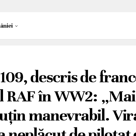
âniei
109, descris de franc
al RAF în WW2: „Mai 
puțin manevrabil. Vir
 neplăcut de pilotat 