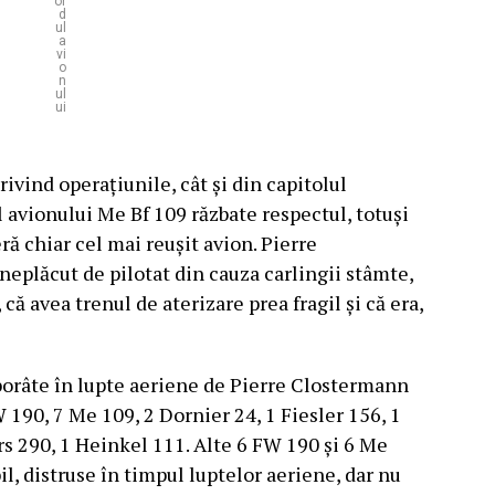
or
d
ul
a
vi
o
n
ul
ui
rivind operațiunile, cât și din capitolul
al avionului Me Bf 109 răzbate respectul, totuși
ră chiar cel mai reușit avion. Pierre
plăcut de pilotat din cauza carlingii stâmte,
că avea trenul de aterizare prea fragil și că era,
borâte în lupte aeriene de Pierre Clostermann
190, 7 Me 109, 2 Dornier 24, 1 Fiesler 156, 1
rs 290, 1 Heinkel 111. Alte 6 FW 190 și 6 Me
bil, distruse în timpul luptelor aeriene, dar nu