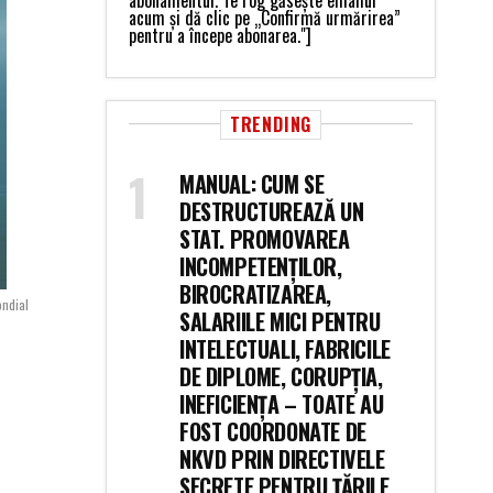
abonamentul. Te rog găsește emailul
acum și dă clic pe „Confirmă urmărirea”
pentru a începe abonarea."]
TRENDING
MANUAL: CUM SE
DESTRUCTUREAZĂ UN
STAT. PROMOVAREA
INCOMPETENȚILOR,
BIROCRATIZAREA,
ondial
SALARIILE MICI PENTRU
INTELECTUALI, FABRICILE
DE DIPLOME, CORUPȚIA,
INEFICIENȚA – TOATE AU
FOST COORDONATE DE
NKVD PRIN DIRECTIVELE
SECRETE PENTRU ȚĂRILE