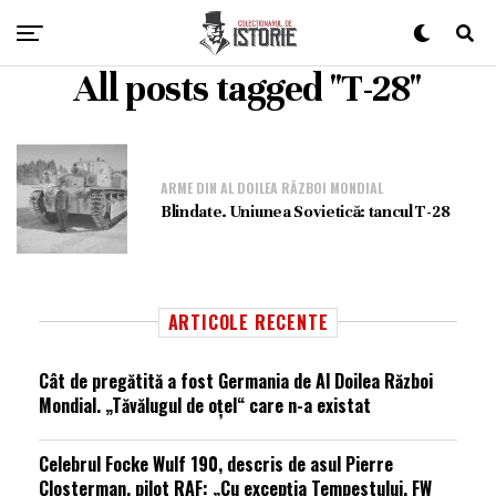
All posts tagged "T-28"
ARME DIN AL DOILEA RĂZBOI MONDIAL
Blindate. Uniunea Sovietică: tancul T-28
ARTICOLE RECENTE
Cât de pregătită a fost Germania de Al Doilea Război
Mondial. „Tăvălugul de oțel“ care n-a existat
Celebrul Focke Wulf 190, descris de asul Pierre
Closterman, pilot RAF: „Cu excepția Tempestului, FW