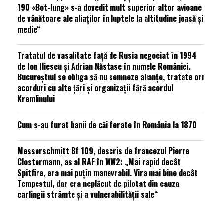
190 «Bot-lung» s-a dovedit mult superior altor avioane
de vânătoare ale aliaților în luptele la altitudine joasă și
medie“
Tratatul de vasalitate față de Rusia negociat în 1994
de Ion Iliescu și Adrian Năstase în numele României.
Bucureștiul se obliga să nu semneze alianțe, tratate ori
acorduri cu alte țări și organizații fără acordul
Kremlinului
Cum s-au furat banii de căi ferate în România la 1870
Messerschmitt Bf 109, descris de francezul Pierre
Clostermann, as al RAF în WW2: „Mai rapid decât
Spitfire, era mai puțin manevrabil. Vira mai bine decât
Tempestul, dar era neplăcut de pilotat din cauza
carlingii strâmte și a vulnerabilității sale“