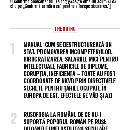
ți confirma abonamentul. Te rog găsește emailul acum și dă
clic pe „Confirmă urmărirea” pentru a începe abonarea."]
TRENDING
MANUAL: CUM SE DESTRUCTUREAZĂ UN
STAT. PROMOVAREA INCOMPETENȚILOR,
BIROCRATIZAREA, SALARIILE MICI PENTRU
INTELECTUALI, FABRICILE DE DIPLOME,
CORUPȚIA, INEFICIENȚA – TOATE AU FOST
COORDONATE DE NKVD PRIN DIRECTIVELE
SECRETE PENTRU ȚĂRILE OCUPATE ÎN
EUROPA DE EST. EFECTELE SE VĂD ȘI AZI
RUSOFOBIA LA ROMÂNI. DE CE NU-I
SUPORTĂ POPORUL ROMÂN PE RUȘI:
JALOANELE UNEI OSTILITĂȚI SECULARE