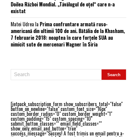
Doilea Război Mondial. „Tăvălugul de oțel“ care n-a
existat
Matei Udrea
la
Prima confruntare armată ruso-
americană din ultimii 100 de ani. Bătălia de la Khasham,
7 februarie 2018: noaptea în care forțele SUA au
nimicit sute de mercenari Wagner în Siria
[jetpack_subscription_form show_subscribers_total="false"
button_on_newline="false" custom_font_size="16px"
custom_border_radius="0" custom_border_weight="1"
custom_padding="15" custom_spacing="10"
submit_button_classes="" email_field_classes=""
show_only_email_and_button="true"
success_message="Succes! A fost trimis un email pentru a-