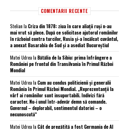
COMENTARII RECENTE
Stelian
la
Criza din 1878: ziua în care aliații ruși n-au
mai vrut să plece. După ce solicitase ajutorul românilor
în războiul contra turcilor, Rusia și-a încălcat cuvântul,
a anexat Basarabia de Sud și a asediat Bucureștiul
Matei Udrea
la
Bătălia de la Sibiu: prima înfrângere a
României pe frontul din Transilvania în Primul Război
Mondial
Matei Udrea
la
Cum au condus politicienii și generalii
România în Primul Război Mondial. „Reprezentanții la
vârf ai românilor sunt insuportabili. Indivizi fără
caracter. Nu-i unul într-adevăr demn să comande.
Guvernul – deplorabil, sentimentul datoriei – o
necunoscută“
Matei Udrea
la
Cât de pregătită a fost Germania de Al