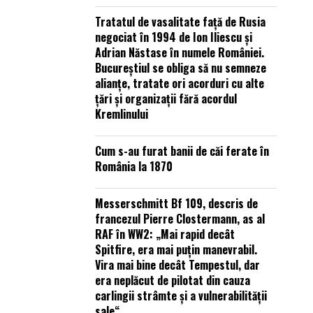
Tratatul de vasalitate față de Rusia
negociat în 1994 de Ion Iliescu și
Adrian Năstase în numele României.
Bucureștiul se obliga să nu semneze
alianțe, tratate ori acorduri cu alte
țări și organizații fără acordul
Kremlinului
Cum s-au furat banii de căi ferate în
România la 1870
Messerschmitt Bf 109, descris de
francezul Pierre Clostermann, as al
RAF în WW2: „Mai rapid decât
Spitfire, era mai puțin manevrabil.
Vira mai bine decât Tempestul, dar
era neplăcut de pilotat din cauza
carlingii strâmte și a vulnerabilității
sale“