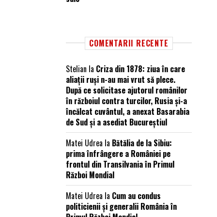
COMENTARII RECENTE
Stelian
la
Criza din 1878: ziua în care
aliații ruși n-au mai vrut să plece.
După ce solicitase ajutorul românilor
în războiul contra turcilor, Rusia și-a
încălcat cuvântul, a anexat Basarabia
de Sud și a asediat Bucureștiul
Matei Udrea
la
Bătălia de la Sibiu:
prima înfrângere a României pe
frontul din Transilvania în Primul
Război Mondial
Matei Udrea
la
Cum au condus
politicienii și generalii România în