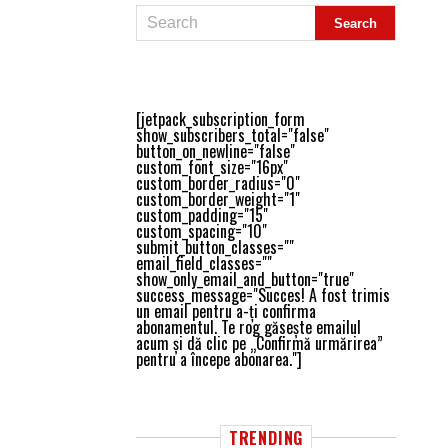
[jetpack_subscription_form
show_subscribers_total="false"
button_on_newline="false"
custom_font_size="16px"
custom_border_radius="0"
custom_border_weight="1"
custom_padding="15"
custom_spacing="10"
submit_button_classes=""
email_field_classes=""
show_only_email_and_button="true"
success_message="Succes! A fost trimis
un email pentru a-ți confirma
abonamentul. Te rog găsește emailul
acum și dă clic pe „Confirmă urmărirea”
pentru a începe abonarea."]
TRENDING