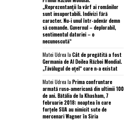
Primul Război Mondial.
„Reprezentanții la vârf ai românilor
sunt insuportabili. Indivizi fără
caracter. Nu-i unul într-adevăr demn
să comande. Guvernul – deplorabil,
sentimentul datoriei – o
necunoscută“
Matei Udrea
la
Cât de pregătită a fost
Germania de Al Doilea Război Mondial.
„Tăvălugul de oțel“ care n-a existat
Matei Udrea
la
Prima confruntare
armată ruso-americană din ultimii 100
de ani. Bătălia de la Khasham, 7
februarie 2018: noaptea în care
forțele SUA au nimicit sute de
mercenari Wagner în Siria