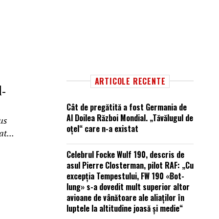
ARTICOLE RECENTE
-
Cât de pregătită a fost Germania de
Al Doilea Război Mondial. „Tăvălugul de
rus
oțel“ care n-a existat
t...
Celebrul Focke Wulf 190, descris de
asul Pierre Closterman, pilot RAF: „Cu
excepția Tempestului, FW 190 «Bot-
lung» s-a dovedit mult superior altor
avioane de vânătoare ale aliaților în
luptele la altitudine joasă și medie“