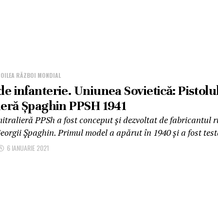
DOILEA RĂZBOI MONDIAL
e infanterie. Uniunea Sovietică: Pistolul
ieră Șpaghin PPSH 1941
itralieră PPSh a fost conceput și dezvoltat de fabricantul 
orgii Șpaghin. Primul model a apărut în 1940 și a fost testa
6 IANUARIE 2021