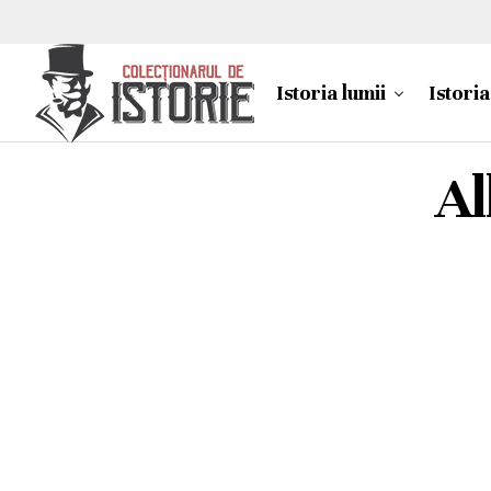
Istoria lumii
Istori
Al