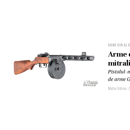
ARME DIN AL 
Arme d
mitral
Pistolul-m
de arme Ge
Matei Udrea