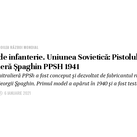
DOILEA RĂZBOI MONDIAL
e infanterie. Uniunea Sovietică: Pistolul
ieră Șpaghin PPSH 1941
itralieră PPSh a fost conceput și dezvoltat de fabricantul 
orgii Șpaghin. Primul model a apărut în 1940 și a fost testa
6 IANUARIE 2021