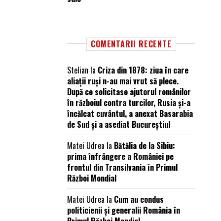
COMENTARII RECENTE
Stelian
la
Criza din 1878: ziua în care
aliații ruși n-au mai vrut să plece.
După ce solicitase ajutorul românilor
în războiul contra turcilor, Rusia și-a
încălcat cuvântul, a anexat Basarabia
de Sud și a asediat Bucureștiul
Matei Udrea
la
Bătălia de la Sibiu:
prima înfrângere a României pe
frontul din Transilvania în Primul
Război Mondial
Matei Udrea
la
Cum au condus
politicienii și generalii România în