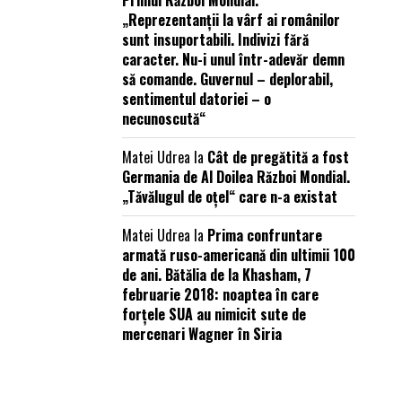
Primul Război Mondial.
„Reprezentanții la vârf ai românilor
sunt insuportabili. Indivizi fără
caracter. Nu-i unul într-adevăr demn
să comande. Guvernul – deplorabil,
sentimentul datoriei – o
necunoscută“
Matei Udrea
la
Cât de pregătită a fost
Germania de Al Doilea Război Mondial.
„Tăvălugul de oțel“ care n-a existat
Matei Udrea
la
Prima confruntare
armată ruso-americană din ultimii 100
de ani. Bătălia de la Khasham, 7
februarie 2018: noaptea în care
forțele SUA au nimicit sute de
mercenari Wagner în Siria