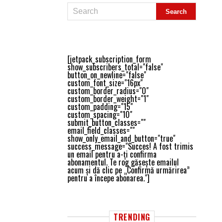
[jetpack_subscription_form
show_subscribers_total="false"
button_on_newline="false"
custom_font_size="16px"
custom_border_radius="0"
custom_border_weight="1"
custom_padding="15"
custom_spacing="10"
submit_button_classes=""
email_field_classes=""
show_only_email_and_button="true"
success_message="Succes! A fost trimis
un email pentru a-ți confirma
abonamentul. Te rog găsește emailul
acum și dă clic pe „Confirmă urmărirea”
pentru a începe abonarea."]
TRENDING