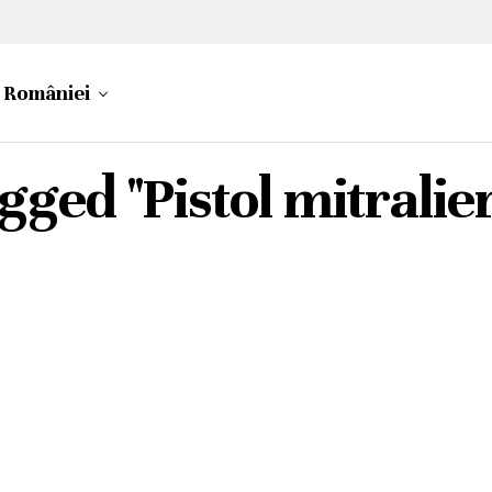
a României
agged "Pistol mitrali