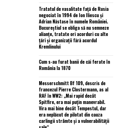
Tratatul de vasalitate față de Rusia
negociat în 1994 de Ion Iliescu și
Adrian Năstase în numele României.
Bucureștiul se obliga să nu semneze
alianțe, tratate ori acorduri cu alte
țări și organizații fără acordul
Kremlinului
Cum s-au furat banii de căi ferate în
România la 1870
Messerschmitt Bf 109, descris de
francezul Pierre Clostermann, as al
RAF în WW2: „Mai rapid decât
Spitfire, era mai puțin manevrabil.
Vira mai bine decât Tempestul, dar
era neplăcut de pilotat din cauza
carlingii strâmte și a vulnerabilității
sale“