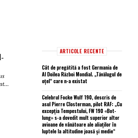
ARTICOLE RECENTE
-
Cât de pregătită a fost Germania de
Al Doilea Război Mondial. „Tăvălugul de
rus
oțel“ care n-a existat
t...
Celebrul Focke Wulf 190, descris de
asul Pierre Closterman, pilot RAF: „Cu
excepția Tempestului, FW 190 «Bot-
lung» s-a dovedit mult superior altor
avioane de vânătoare ale aliaților în
luptele la altitudine joasă și medie“