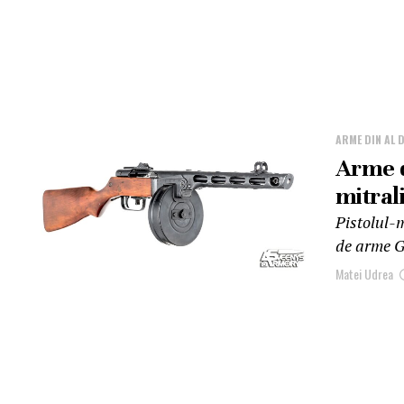
ARME DIN AL 
Arme d
mitral
Pistolul-m
de arme Ge
Matei Udrea